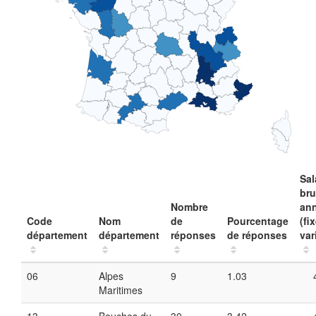
Sal
bru
Nombre
an
Code
Nom
de
Pourcentage
(fi
département
département
réponses
de réponses
var
06
Alpes
9
1.03
Maritimes