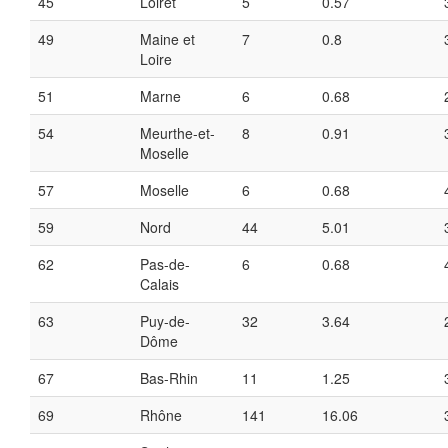
45
Loiret
5
0.57
49
Maine et
7
0.8
Loire
51
Marne
6
0.68
54
Meurthe-et-
8
0.91
Moselle
57
Moselle
6
0.68
59
Nord
44
5.01
62
Pas-de-
6
0.68
Calais
63
Puy-de-
32
3.64
Dôme
67
Bas-Rhin
11
1.25
69
Rhône
141
16.06