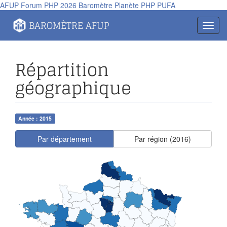
AFUP
Forum PHP 2026
Baromètre
Planète PHP
PUFA
BAROMÈTRE AFUP
Toggl
navig
Répartition
géographique
Année : 2015
Par département
Par région (2016)