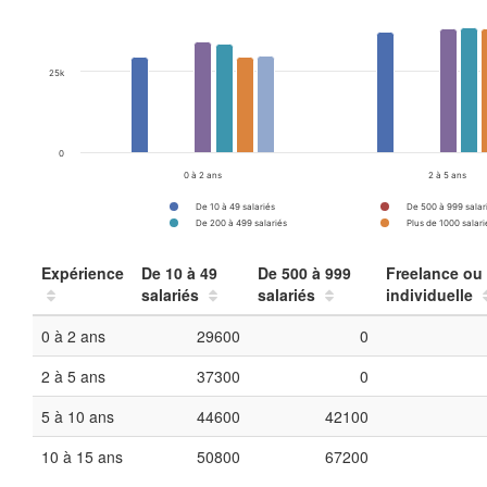
25k
0
0 à 2 ans
2 à 5 ans
De 10 à 49 salariés
De 500 à 999 salar
De 200 à 499 salariés
Plus de 1000 salari
Expérience
De 10 à 49
De 500 à 999
Freelance ou 
salariés
salariés
individuelle
0 à 2 ans
29600
0
2 à 5 ans
37300
0
5 à 10 ans
44600
42100
10 à 15 ans
50800
67200