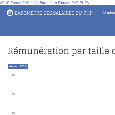
AFUP
Forum PHP 2026
Baromètre
Planète PHP
PUFA
Panneau de gestion des cookies
BAROMÈTRE DES SALAIRES DU PHP
Résulta
Rémunération par taille 
Année : 2019
100k
75k
50k