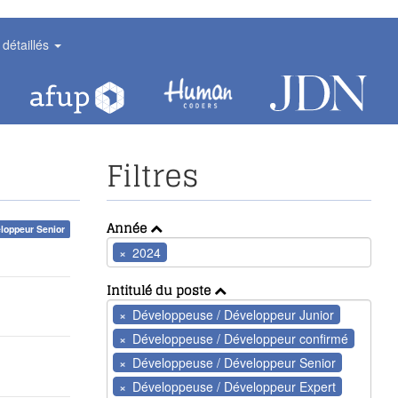
 détaillés
Filtres
Année
eloppeur Senior
×
2024
Intitulé du poste
×
Développeuse / Développeur Junior
×
Développeuse / Développeur confirmé
×
Développeuse / Développeur Senior
×
Développeuse / Développeur Expert