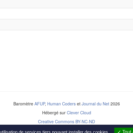
Baromètre
AFUP
,
Human Coders
et
Journal du Net
2026
Hébergé sur
Clever Cloud
Creative Commons BY-NC-ND
tilisation de services tiers pouvant installer des cookies
Tout 