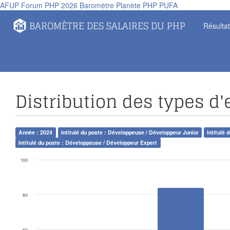
AFUP
Forum PHP 2026
Baromètre
Planète PHP
PUFA
Panneau de gestion des cookies
BAROMÈTRE DES SALAIRES DU PHP
Résulta
Distribution des types d'
Année : 2024
Intitulé du poste : Développeuse / Développeur Junior
Intitulé
Intitulé du poste : Développeuse / Développeur Expert
100
80