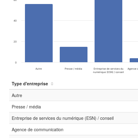
60
40
20
0
Autre
Presse / média
Entreprise de services du
Agence 
numérique (ESN) / conseil
Type d'entreprise
Autre
Presse / média
Entreprise de services du numérique (ESN) / conseil
Agence de communication