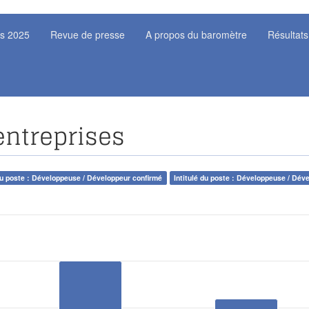
ts 2025
Revue de presse
A propos du baromètre
Résultats
entreprises
 du poste : Développeuse / Développeur confirmé
Intitulé du poste : Développeuse / Dév