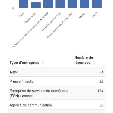
0
Editeur
Service informatique d'un client final
Entreprise de services du numérique (ESN) / conseil
Autre
Startup
Agence de communication
Presse / média
Nombre de
Type d'entreprise
réponses
Autre
54
Presse / média
22
Entreprise de services du numérique
174
(ESN) / conseil
Agence de communication
58