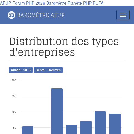
AFUP
Forum PHP 2026
Baromètre
Planète PHP
PUFA
Panneau de gestion des cookies
BAROMÈTRE AFUP
Toggl
navig
Distribution des types
d'entreprises
Année : 2016
Genre : Hommes
200
150
100
50