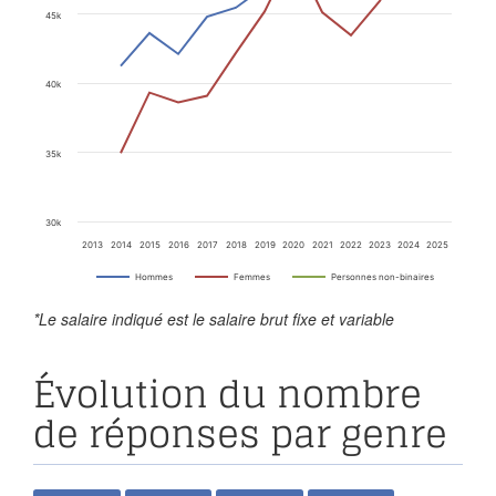
45k
40k
35k
30k
2013
2014
2015
2016
2017
2018
2019
2020
2021
2022
2023
2024
2025
Hommes
Femmes
Personnes non-binaires
*Le salaire indiqué est le salaire brut fixe et variable
Évolution du nombre
de réponses par genre