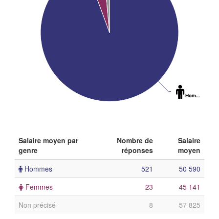
Hommes
: 94
Salaire moyen par
Nombre de
Salaire
genre
réponses
moyen
Hommes
521
50 590
Femmes
23
45 141
Non précisé
8
57 825