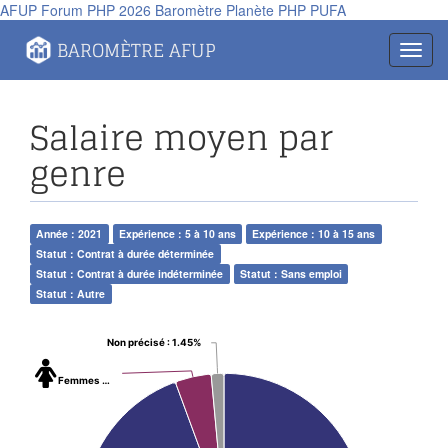
AFUP
Forum PHP 2026
Baromètre
Planète PHP
PUFA
BAROMÈTRE AFUP
Toggl
navig
Salaire moyen par
genre
Année : 2021
Expérience : 5 à 10 ans
Expérience : 10 à 15 ans
Statut : Contrat à durée déterminée
Statut : Contrat à durée indéterminée
Statut : Sans emploi
Statut : Autre
Non précisé
: 1.45%
Femmes
: 4.17%