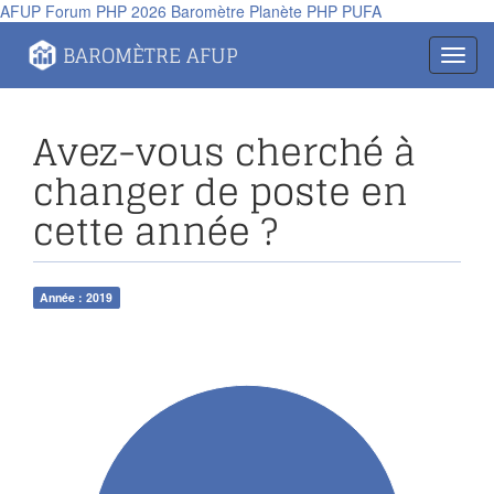
AFUP
Forum PHP 2026
Baromètre
Planète PHP
PUFA
Panneau de gestion des cookies
BAROMÈTRE AFUP
Toggl
navig
Avez-vous cherché à
changer de poste en
cette année ?
Année : 2019