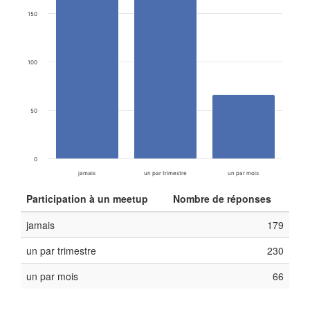
150
100
50
0
jamais
un par trimestre
un par mois
Participation à un meetup
Nombre de réponses
jamais
179
un par trimestre
230
un par mois
66