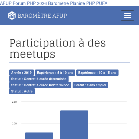
AFUP
Forum PHP 2026
Baromètre
Planète PHP
PUFA
BAROMÈTRE AFUP
Toggl
navig
Participation à des
meetups
Année : 2019
Expérience : 5 à 10 ans
Expérience : 10 à 15 ans
Statut : Contrat à durée déterminée
Statut : Contrat à durée indéterminée
Statut : Sans emploi
Statut : Autre
250
200