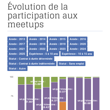
Évolution de la
participation aux
meetups
Année : 2013
Année : 2014
Année : 2015
Année : 2016
Année : 2017
Année : 2018
Année : 2019
Année : 2020
Année : 2021
Année : 2022
Année : 2023
Année : 2024
Année : 2025
Expérience : 5 à 10 ans
Expérience : 10 à 15 ans
Statut : Contrat à durée déterminée
Statut : Contrat à durée indéterminée
Statut : Sans emploi
Statut : Autre
100
un par mois
:
15.89%
un par trimestre
:
30.07%
75
un par trimestre
:
un par trimestre
:
44.37%
un par trimestre
:
41.80%
60.68%
un par trimestre
:
48.42%