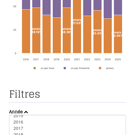
50
jamais
:
67.03%
jamais
:
jamais
:
25
jamais
:
48.19%
48.36%
jamais
:
45.45%
40.64%
0
2016
2017
2018
2019
2020
2021
2022
2023
2024
2025
un par mois
un par trimestre
jamais
Filtres
Année