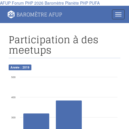
AFUP
Forum PHP 2026
Baromètre
Planète PHP
PUFA
Panneau de gestion des cookies
BAROMÈTRE AFUP
Toggl
navig
Participation à des
meetups
Année : 2019
500
400
300