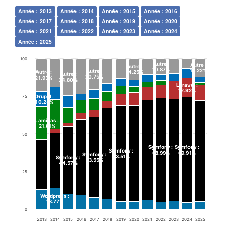
Année : 2013
Année : 2014
Année : 2015
Année : 2016
Année : 2017
Année : 2018
Année : 2019
Année : 2020
Année : 2021
Année : 2022
Année : 2023
Année : 2024
Année : 2025
100
Autre
:
Autre
:
Autre
:
10.87%
12.22%
Autre
:
Autre
:
14.25%
Autre
:
20.75%
21.93%
24.80%
Laravel
:
12.92%
75
Drupal
:
10.28%
Laminas
:
21.81%
50
Symfony
:
Symfony
:
Symfony
:
68.99%
69.91%
Symfony
:
63.51%
Symfony
:
53.55%
44.57%
25
Wordpress
:
13.77%
0
2013
2014
2015
2016
2017
2018
2019
2020
2021
2022
2023
2024
2025