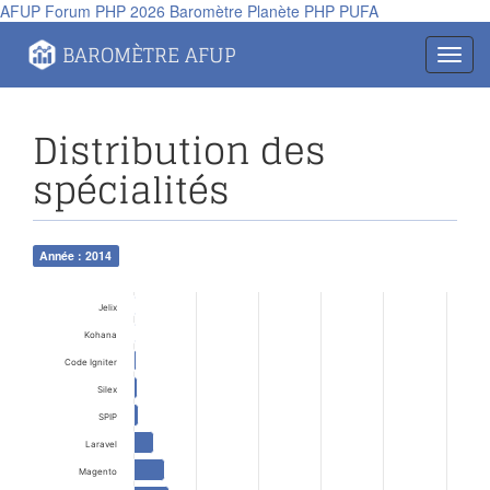
AFUP
Forum PHP 2026
Baromètre
Planète PHP
PUFA
BAROMÈTRE AFUP
Toggl
navig
Distribution des
spécialités
Année : 2014
Jelix
Kohana
Code Igniter
Silex
SPIP
Laravel
Magento