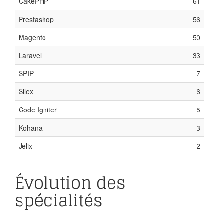
CakePHP
61
Prestashop
56
Magento
50
Laravel
33
SPIP
7
Silex
6
Code Igniter
5
Kohana
3
Jelix
2
Évolution des
spécialités