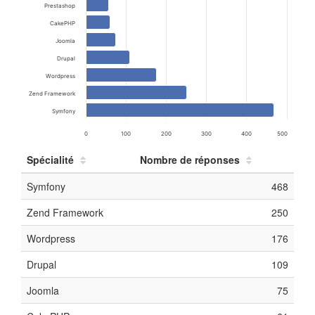
Prestashop
CakePHP
Joomla
Drupal
Wordpress
Zend Framework
Symfony
0
100
200
300
400
500
Spécialité
Nombre de réponses
Symfony
468
Zend Framework
250
Wordpress
176
Drupal
109
Joomla
75