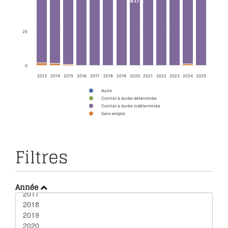
99.17%
25
0
2013
2014
2015
2016
2017
2018
2019
2020
2021
2022
2023
2024
2025
Autre
Contrat à durée déterminée
Contrat à durée indéterminée
Sans emploi
Filtres
Année