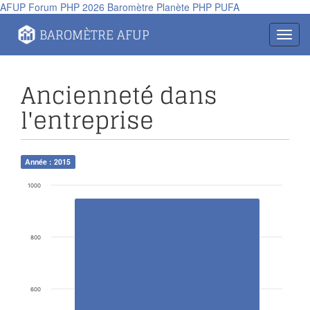
AFUP
Forum PHP 2026
Baromètre
Planète PHP
PUFA
Panneau de gestion des cookies
BAROMÈTRE AFUP
Toggl
navig
Ancienneté dans
l'entreprise
Année : 2015
1000
800
600