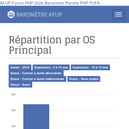
AFUP
Forum PHP 2026
Baromètre
Planète PHP
PUFA
Panneau de gestion des cookies
BAROMÈTRE AFUP
Toggl
navig
Répartition par OS
Principal
Année : 2019
Expérience : 5 à 10 ans
Expérience : 10 à 15 ans
Statut : Contrat à durée déterminée
Statut : Contrat à durée indéterminée
Statut : Sans emploi
Statut : Autre
300
250
200