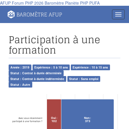
AFUP
Forum PHP 2026
Baromètre
Planète PHP
PUFA
Panneau de gestion des cookies
BAROMÈTRE AFUP
Toggl
navig
Participation à une
formation
Année : 2019
Expérience : 5 à 10 ans
Expérience : 10 à 15 ans
Statut : Contrat à durée déterminée
Statut : Contrat à durée indéterminée
Statut : Sans emploi
Statut : Autre
Oui :
Non :
Avec vous récemment
102
373
participé à une formation ?