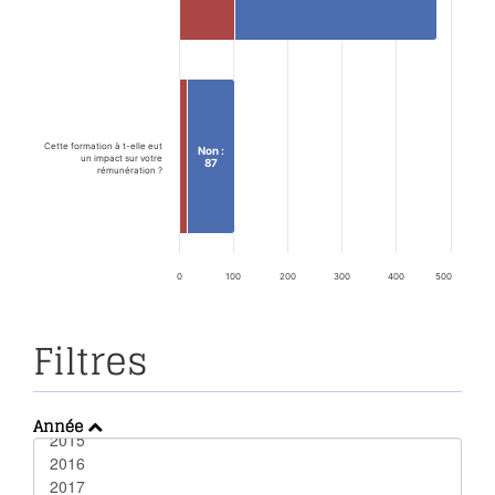
Cette formation à t-elle eut
Non :
un impact sur votre
87
rémunération ?
0
100
200
300
400
500
Filtres
Année