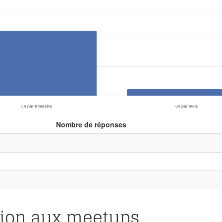
un par trimestre
un par mois
Nombre de réponses
ation aux meetups