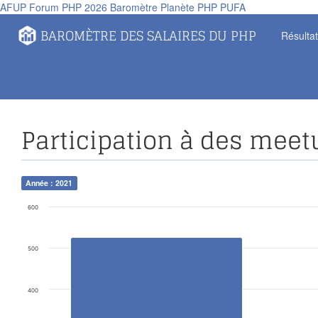
AFUP
Forum PHP 2026
Baromètre
Planète PHP
PUFA
Panneau de gestion des cookies
BAROMÈTRE DES SALAIRES DU PHP
Résulta
Participation à des meet
Année : 2021
600
500
400