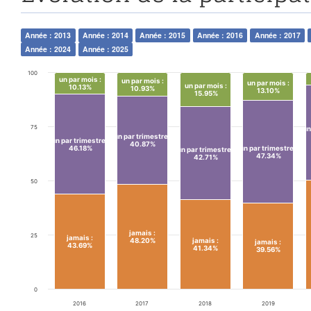
Année : 2013
Année : 2014
Année : 2015
Année : 2016
Année : 2017
Année : 2024
Année : 2025
100
un par mois
:
un par mois
:
un par mois
:
un par mois
:
10.13%
10.93%
13.10%
15.95%
75
un
un par trimestre
:
un par trimestre
:
40.87%
46.18%
un par trimestre
:
un par trimestre
:
47.34%
42.71%
50
jamais
:
25
jamais
:
48.20%
jamais
:
jamais
:
43.69%
41.34%
39.56%
0
2016
2017
2018
2019