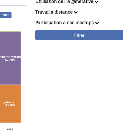
Utilisation de l'ia générative
Travail à distance
: 2023
Participation à des meetups
Filtrer
n par trimestre
:
57.70%
jamais
:
41.19%
2025