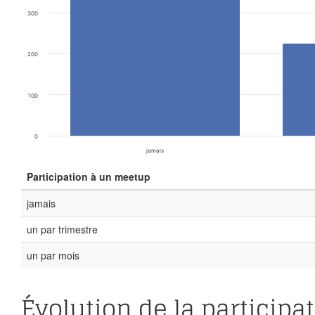
300
200
100
0
jamais
Participation à un meetup
jamais
un par trimestre
un par mois
Évolution de la particip