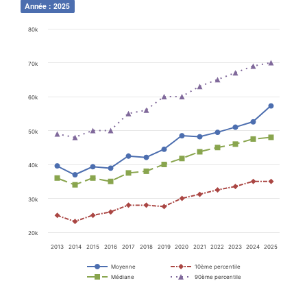
Année : 2025
80k
70k
60k
50k
40k
30k
20k
2013
2014
2015
2016
2017
2018
2019
2020
2021
2022
2023
2024
2025
Moyenne
10ème percentile
Médiane
90ème percentile