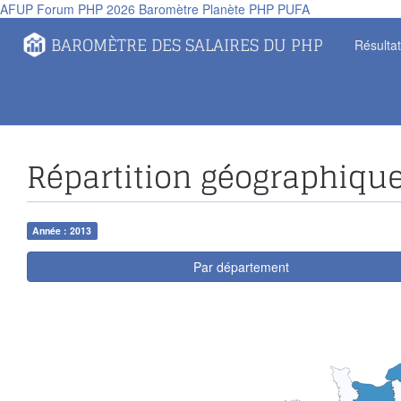
AFUP
Forum PHP 2026
Baromètre
Planète PHP
PUFA
Panneau de gestion des cookies
BAROMÈTRE DES SALAIRES DU PHP
Résulta
Répartition géographiqu
Année : 2013
Par département