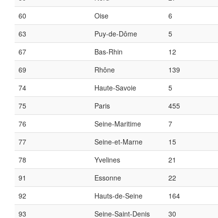
60
Oise
6
63
Puy-de-Dôme
5
67
Bas-Rhin
12
69
Rhône
139
74
Haute-Savoie
5
75
Paris
455
76
Seine-Maritime
7
77
Seine-et-Marne
15
78
Yvelines
21
91
Essonne
22
92
Hauts-de-Seine
164
93
Seine-Saint-Denis
30