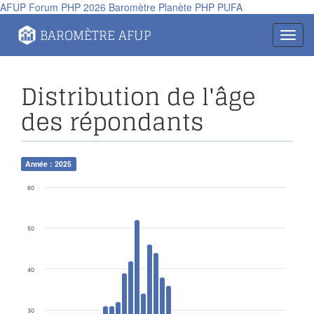
AFUP
Forum PHP 2026
Baromètre
Planète PHP
PUFA
BAROMÈTRE AFUP
Toggl
navig
Distribution de l'âge
des répondants
Année : 2025
60
50
40
30