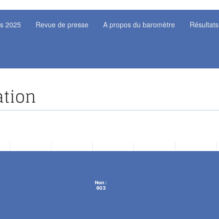
ts 2025
Revue de presse
A propos du baromètre
Résultats
ation
Non :
603