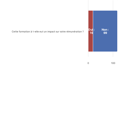
Oui :
Non :
Cette formation à t-elle eut un impact sur votre rémunération ?
19
99
0
100