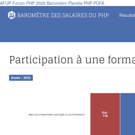
AFUP
Forum PHP 2026
Baromètre
Planète PHP
PUFA
Panneau de gestion des cookies
BAROMÈTRE DES SALAIRES DU PHP
Résulta
Participation à une form
Année : 2025
Oui :
Avec vous récemment participé à une formation ?
118