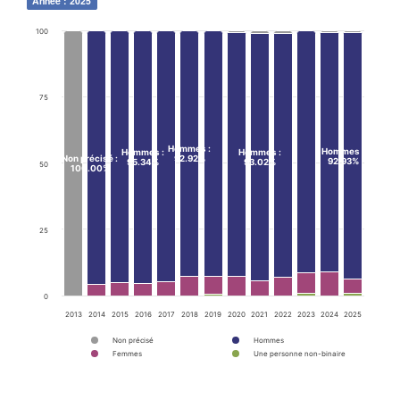
Année : 2025
100
75
Hommes
:
Hommes
:
Hommes
:
Hommes
:
Non précisé
:
92.92%
92.93%
95.34%
93.02%
50
100.00%
25
0
2013
2014
2015
2016
2017
2018
2019
2020
2021
2022
2023
2024
2025
Non précisé
Hommes
Femmes
Une personne non-binaire