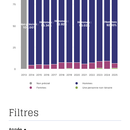
75
Hommes
:
Hommes
:
Hommes
:
Hommes
:
Non précisé
:
92.92%
92.93%
95.34%
93.02%
50
100.00%
25
0
2013
2014
2015
2016
2017
2018
2019
2020
2021
2022
2023
2024
2025
Non précisé
Hommes
Femmes
Une personne non-binaire
Filtres
Année