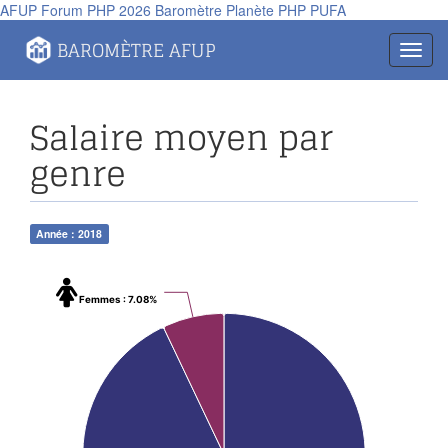
AFUP
Forum PHP 2026
Baromètre
Planète PHP
PUFA
BAROMÈTRE AFUP
Toggl
navig
Salaire moyen par
genre
Année : 2018
Femmes
: 7.08%