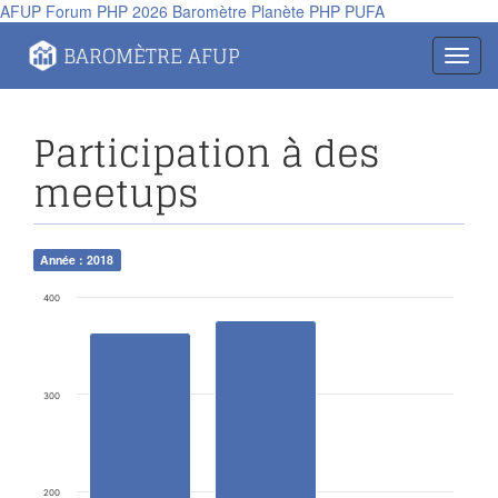
AFUP
Forum PHP 2026
Baromètre
Planète PHP
PUFA
Panneau de gestion des cookies
BAROMÈTRE AFUP
Toggl
navig
Participation à des
meetups
Année : 2018
400
300
200